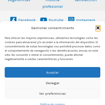
profesional
Facebook
Youtube
Instagram
Gestionar consentimiento
958 467 393
Para ofrecer las mejores experiencias, utilizamos tecnologías como las
cookies para almacenar y/o acceder a la información del dispositivo. El
consentimiento de estas tecnologías nos permitirá procesar datos como
info@oal-albolote.com
el comportamiento de navegación o las identificaciones únicas en este
sitio. No consentir o retirar el consentimiento, puede afectar
Avda. Jacobo Camarero s/n
negativamente a ciertas características y funciones.
18220 Albolote (Granada)
Política de privacidad
Aceptar
Aviso legal
Denegar
Política de cookies
Ver preferencias
Copyright © 2026 O.A.L. Albolote
Política de cookies