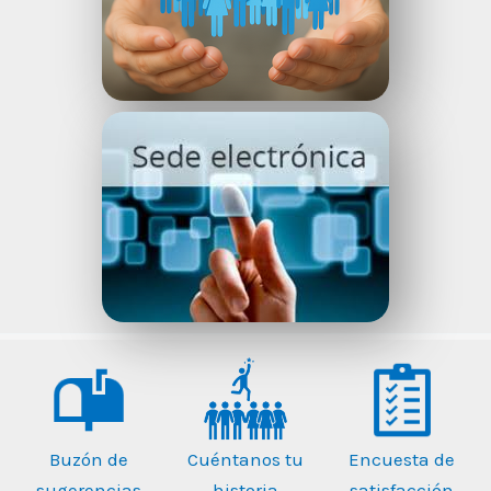
Buzón de
Encuesta de
Cuéntanos tu
sugerencias
satisfacción
historia