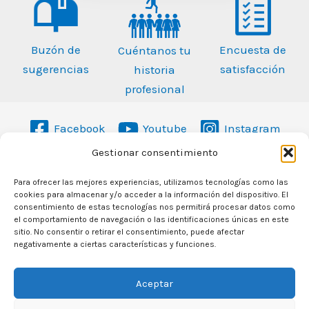
Buzón de
Encuesta de
Cuéntanos tu
sugerencias
satisfacción
historia
profesional
Facebook
Youtube
Instagram
Gestionar consentimiento
958 467 393
Para ofrecer las mejores experiencias, utilizamos tecnologías como las
cookies para almacenar y/o acceder a la información del dispositivo. El
consentimiento de estas tecnologías nos permitirá procesar datos como
info@oal-albolote.com
el comportamiento de navegación o las identificaciones únicas en este
sitio. No consentir o retirar el consentimiento, puede afectar
Avda. Jacobo Camarero s/n
18220 Albolote (Granada)
negativamente a ciertas características y funciones.
Política de privacidad
Aceptar
Aviso legal