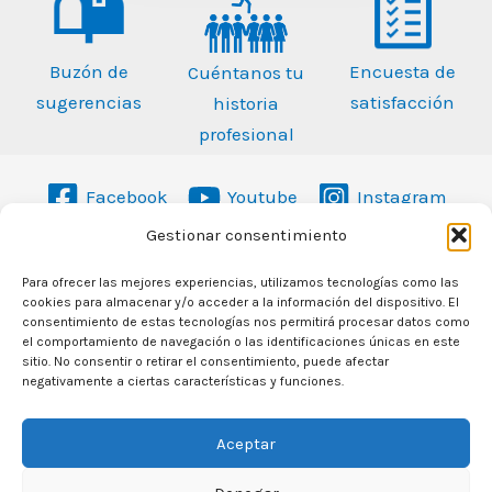
Buzón de
Encuesta de
Cuéntanos tu
sugerencias
satisfacción
historia
profesional
Facebook
Youtube
Instagram
Gestionar consentimiento
958 467 393
Para ofrecer las mejores experiencias, utilizamos tecnologías como las
cookies para almacenar y/o acceder a la información del dispositivo. El
consentimiento de estas tecnologías nos permitirá procesar datos como
info@oal-albolote.com
el comportamiento de navegación o las identificaciones únicas en este
sitio. No consentir o retirar el consentimiento, puede afectar
Avda. Jacobo Camarero s/n
18220 Albolote (Granada)
negativamente a ciertas características y funciones.
Política de privacidad
Aceptar
Aviso legal